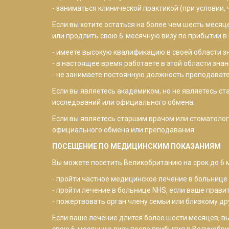
- заниматься клинической практикой (при условии, 
Если вы хотите остаться на более чем шесть меся
или продлить свою 6-месячную визу по прибытии в 
- имеете высокую квалификацию в своей области з
- в настоящее время работаете в этой области зн
- не занимаете постоянную должность преподават
Если вы являетесь академиком, но не являетесь с
исследований или официального обмена.
Если вы являетесь старшим врачом или стоматолог
официального обмена или преподавания.
ПОСЕЩЕНИЕ ПО МЕДИЦИНСКИМ ПОКАЗАНИЯМ
Вы можете посетить Великобританию на срок до 6 
- пройти частное медицинское лечение в больниц
- пройти лечение в больнице NHS, если ваше прав
- пожертвовать орган члену семьи или близкому дру
Если ваше лечение длится более шести месяцев, в
свою 6-месячную визу после прибытия в Великобрит