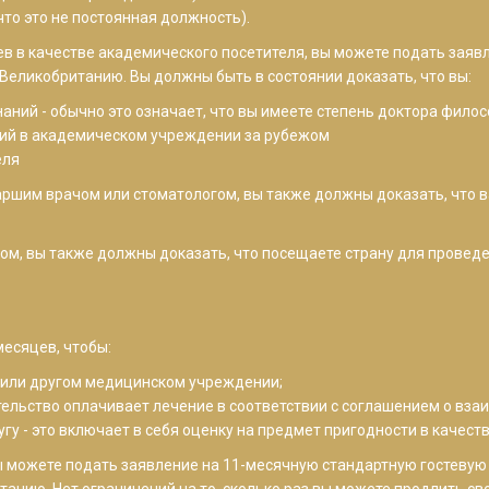
что это не постоянная должность).
цев в качестве академического посетителя, вы можете подать заяв
Великобританию. Вы должны быть в состоянии доказать, что вы:
наний - обычно это означает, что вы имеете степень доктора фило
аний в академическом учреждении за рубежом
еля
таршим врачом или стоматологом, вы также должны доказать, что 
ом, вы также должны доказать, что посещаете страну для проведе
месяцев, чтобы:
е или другом медицинском учреждении;
ительство оплачивает лечение в соответствии с соглашением о в
гу - это включает в себя оценку на предмет пригодности в качест
ы можете подать заявление на 11-месячную стандартную гостевую
анию. Нет ограничений на то, сколько раз вы можете продлить св