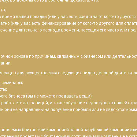
та;
время вашей поездки (или у вас есть средства от кого-то другого
атно (или у вас есть финансирование от кого-то другого для оплат
течение длительного периода времени, посещая его часто или пос
очной основе по причинам, связанным с бизнесом или деятельнос
тании.
 месяцев для осуществления следующих видов деловой деятельнос
и семинары;
кты;
его бизнеса (вы не можете продавать вещи);
ы работаете за границей, и такое обучение недоступно в вашей стра
сли они не направлены на получение прибыли или не являются ко
оставляемых британской компанией вашей зарубежной компании или
нутренним проектам с британскими сотрудниками компании, на кот