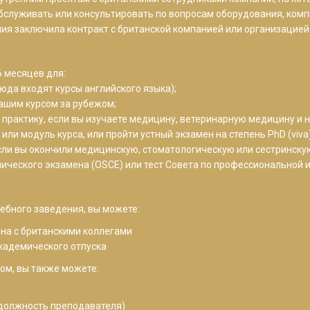
обслуживать или консультировать по вопросам оборудования, ком
ия заключила контракт с британской компанией или организацией
6 месяцев для:
юда входят курсы английского языка);
вашим курсом за рубежом;
 практику, если вы изучаете медицину, ветеринарную медицину и н
или модуль курса, или пройти устный экзамен на степень PhD (viva)
сли вы окончили медицинскую, стоматологическую или сестринску
нического экзамена (OSCE) или тест Совета по профессиональной и
ебного заведения, вы можете:
на с британскими коллегами
кадемического отпуска
ом, вы также можете:
я должность преподавателя)