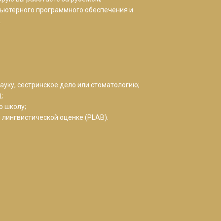
пьютерного программного обеспечения и
.
ауку, сестринское дело или стоматологию;
;
ю школу;
 лингвистической оценке (PLAB).