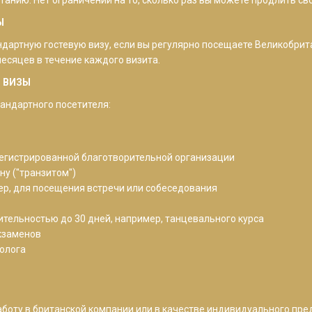
Ы
артную гостевую визу, если вы регулярно посещаете Великобритан
месяцев в течение каждого визита.
 ВИЗЫ
андартного посетителя:
арегистрированной благотворительной организации
ну ("транзитом")
ер, для посещения встречи или собеседования
тельностью до 30 дней, например, танцевального курса
экзаменов
толога
боту в британской компании или в качестве индивидуального пр