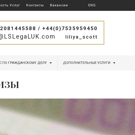
ость Услуг
Контакты
Вакансии
ENG
)2081445588 / +44(0)7535959450
o@LSLegaLUK.com
liliya_scott
С ПО ГРАЖДАНСКОМУ ДЕЛУ
ДОПОЛНИТЕЛЬНЫЕ УСЛУГИ
ВИЗЫ