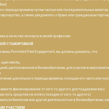
бия)
ого периода времени путем частых или последовательных визитов
 партнерство, а также уведомлять о браке или гражданском партн
ю в качестве эксперта в своей профессии.
ННОЙ СТАЖИРОВКОЙ
визы Permitted Paid Engagement, вы должны доказать, что:
а один месяц
цией, расположенной в Великобритании, для участия в мероприят
а
течение длительного периода времени, посещая его часто или пос
 имеете финансирование от кого-то другого для поддержки вас)
вас есть средства на оплату поездки от кого-то другого)
заниматься бизнесом или другой деятельностью в Великобритании, 
ЫМ УЧАСТИЕМ