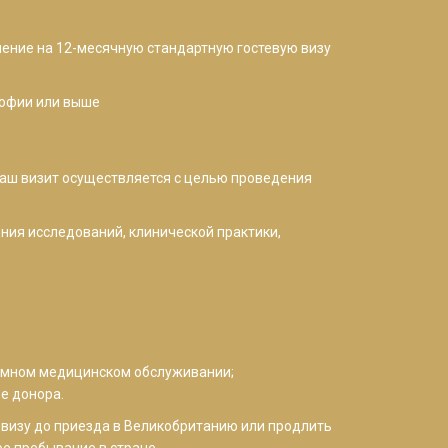
ление на 12-месячную стандартную гостевую визу
софии или выше
ваш визит осуществляется с целью проведения
ния исследований, клинической практики,
заимном медицинском обслуживании;
ве донора.
 визу до приезда в Великобританию или продлить
ое пребывание в стране.