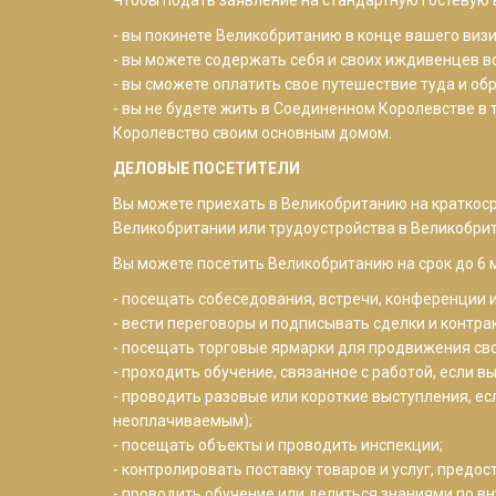
- вы покинете Великобританию в конце вашего визи
- вы можете содержать себя и своих иждивенцев во 
- вы сможете оплатить свое путешествие туда и обр
- вы не будете жить в Соединенном Королевстве в 
Королевство своим основным домом.
ДЕЛОВЫЕ ПОСЕТИТЕЛИ
Вы можете приехать в Великобританию на краткоср
Великобритании или трудоустройства в Великобри
Вы можете посетить Великобританию на срок до 6
- посещать собеседования, встречи, конференции 
- вести переговоры и подписывать сделки и контра
- посещать торговые ярмарки для продвижения сво
- проходить обучение, связанное с работой, если в
- проводить разовые или короткие выступления, е
неоплачиваемым);
- посещать объекты и проводить инспекции;
- контролировать поставку товаров и услуг, пред
- проводить обучение или делиться знаниями по в