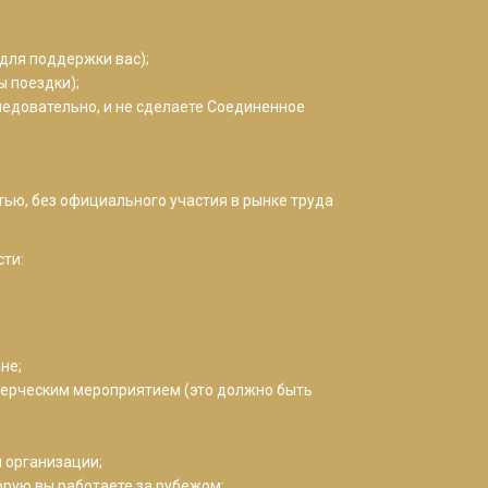
 для поддержки вас);
ы поездки);
ледовательно, и не сделаете Соединенное
тью, без официального участия в рынке труда
ти:
не;
ммерческим мероприятием (это должно быть
 организации;
орую вы работаете за рубежом;