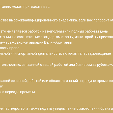
тании, может пригласить вас:
честве высококвалифицированного академика, если вас попросит 
 это не является работой на неполный или полный рабочий день
тании, на соответствие стандартам страны, из которой вы приеха
нием гражданской авиации Великобритании
ласти права
ельной или спортивной деятельности, включая телерадиовещание
тельностью, связанной с вашей работой или бизнесом за рубежом,
вашей основной работой или областью знаний на родине, кроме то
зу
ого периода времени
ое партнерство, а также подать уведомление о заключении брака 